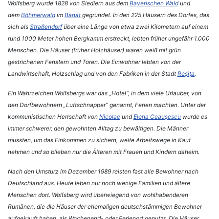
Wolfsberg wurde 1828 von Siedlern aus dem
Bayerischen Wald
und
dem
Böhmerwald
im
Banat
gegründet. In den 225 Häusern des Dorfes, das
sich als
Straßendorf
über eine Länge von etwa zwei Kilometern auf einem
rund 1000 Meter hohen Bergkamm erstreckt, lebten früher ungefähr 1.000
Menschen. Die Häuser (früher Holzhäuser) waren weiß mit grün
gestrichenen Fenstern und Toren. Die Einwohner lebten von der
Landwirtschaft, Holzschlag und von den Fabriken in der Stadt
Reșița
.
Ein Wahrzeichen Wolfsbergs war das „Hotel“, in dem viele Urlauber, von
den Dorfbewohnern „Luftschnapper“ genannt, Ferien machten. Unter der
kommunistischen Herrschaft von
Nicolae
und
Elena Ceaușescu
wurde es
immer schwerer, den gewohnten Alltag zu bewältigen. Die Männer
mussten, um das Einkommen zu sichern, weite Arbeitswege in Kauf
nehmen und so blieben nur die Älteren mit Frauen und Kindern daheim.
Nach den Umsturz im Dezember 1989 reisten fast alle Bewohner nach
Deutschland aus. Heute leben nur noch wenige Familien und ältere
Menschen dort. Wolfsberg wird überwiegend von wohlhabenderen
Rumänen, die die Häuser der ehemaligen deutschstämmigen Bewohner
aufgekauft haben, als Wochenend- oder Ferienort genutzt. Die Häuser