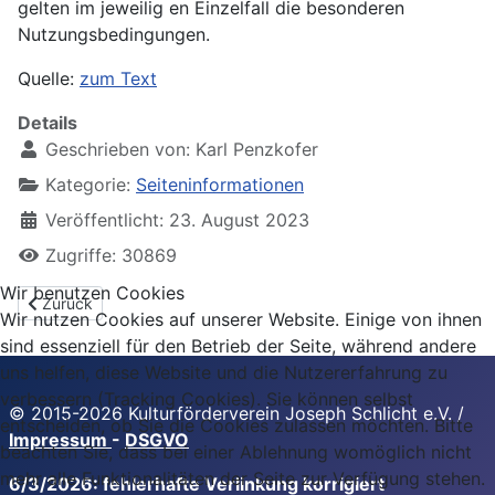
gelten im jeweilig en Einzelfall die besonderen
Nutzungsbedingungen.
Quelle:
zum Text
Details
Geschrieben von:
Karl Penzkofer
Kategorie:
Seiteninformationen
Veröffentlicht: 23. August 2023
Zugriffe: 30869
Wir benutzen Cookies
Vorheriger Beitrag: Datenschutzerklärung
Zurück
Wir nutzen Cookies auf unserer Website. Einige von ihnen
sind essenziell für den Betrieb der Seite, während andere
uns helfen, diese Website und die Nutzererfahrung zu
verbessern (Tracking Cookies). Sie können selbst
© 2015-2026 Kulturförderverein Joseph Schlicht e.V. /
entscheiden, ob Sie die Cookies zulassen möchten. Bitte
Impressum
-
DSGVO
beachten Sie, dass bei einer Ablehnung womöglich nicht
mehr alle Funktionalitäten der Seite zur Verfügung stehen.
6/3/2026: fehlerhafte Verlinkung korrigiert