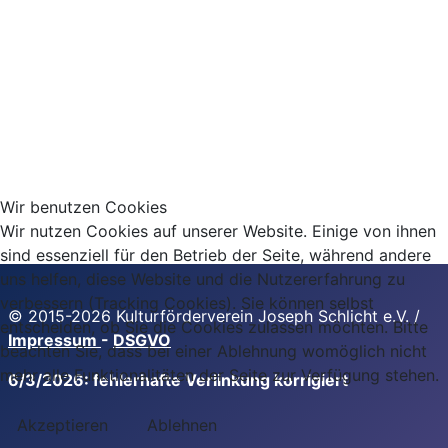
Wir benutzen Cookies
Wir nutzen Cookies auf unserer Website. Einige von ihnen
sind essenziell für den Betrieb der Seite, während andere
uns helfen, diese Website und die Nutzererfahrung zu
verbessern (Tracking Cookies). Sie können selbst
© 2015-2026 Kulturförderverein Joseph Schlicht e.V. /
entscheiden, ob Sie die Cookies zulassen möchten. Bitte
Impressum
-
DSGVO
beachten Sie, dass bei einer Ablehnung womöglich nicht
mehr alle Funktionalitäten der Seite zur Verfügung stehen.
6/3/2026: fehlerhafte Verlinkung korrigiert
Akzeptieren
Ablehnen