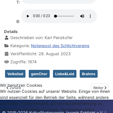
T:
B:
Details
Geschrieben von:
Karl Penzkofer
Kategorie:
Notenpool des Schlichtvereins
Veröffentlicht: 28. August 2023
Zugriffe: 1974
Volkslied
gemChor
Liebe&Leid
Brahms
Wir benutzen Cookies
Vorheriger Beitrag: Diandl bist stoiz
Nächster Be
Zurück
Weiter
Wir nutzen Cookies auf unserer Website. Einige von ihnen
sind essenziell für den Betrieb der Seite, während andere
uns helfen, diese Website und die Nutzererfahrung zu
verbessern (Tracking Cookies). Sie können selbst
© 2015-2026 Kulturförderverein Joseph Schlicht e.V. /