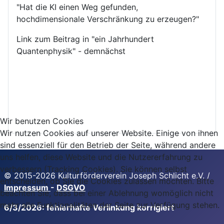
"Hat die KI einen Weg gefunden,
hochdimensionale Verschränkung zu erzeugen?"
Link zum Beitrag in "ein Jahrhundert
Quantenphysik" - demnächst
Wir benutzen Cookies
Wir nutzen Cookies auf unserer Website. Einige von ihnen
sind essenziell für den Betrieb der Seite, während andere
uns helfen, diese Website und die Nutzererfahrung zu
verbessern (Tracking Cookies). Sie können selbst
© 2015-2026 Kulturförderverein Joseph Schlicht e.V. /
entscheiden, ob Sie die Cookies zulassen möchten. Bitte
Impressum
-
DSGVO
beachten Sie, dass bei einer Ablehnung womöglich nicht
mehr alle Funktionalitäten der Seite zur Verfügung stehen.
6/3/2026: fehlerhafte Verlinkung korrigiert