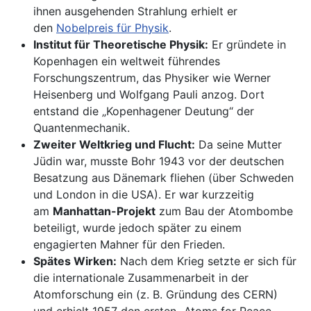
ihnen ausgehenden Strahlung erhielt er
den
Nobelpreis für Physik
.
Institut für Theoretische Physik:
Er gründete in
Kopenhagen ein weltweit führendes
Forschungszentrum, das Physiker wie Werner
Heisenberg und Wolfgang Pauli anzog. Dort
entstand die „Kopenhagener Deutung“ der
Quantenmechanik.
Zweiter Weltkrieg und Flucht:
Da seine Mutter
Jüdin war, musste Bohr 1943 vor der deutschen
Besatzung aus Dänemark fliehen (über Schweden
und London in die USA). Er war kurzzeitig
am
Manhattan-Projekt
zum Bau der Atombombe
beteiligt, wurde jedoch später zu einem
engagierten Mahner für den Frieden.
Spätes Wirken:
Nach dem Krieg setzte er sich für
die internationale Zusammenarbeit in der
Atomforschung ein (z. B. Gründung des CERN)
und erhielt 1957 den ersten „Atoms for Peace