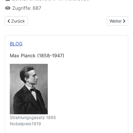
Zugriffe: 687
Vorheriger Beitrag: 02) Albert Einstein - lichtelektrischer Effekt
Nächster Bei
Zurück
Weiter
BLOG
Max Planck (1858-1947)
Strahlungsgesetz 1895
Nobelpreis1919