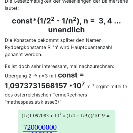
Die Gesetzmäßigkeit der Wellenlängen der Balmerserie
lautet:
2
2
const*(1/2
- 1/n
), n = 3, 4 ...
unendlich
Die Konstante bekommt später den Namen
Rydbergkonstante R, 'n' wird Hauptquantenzahl
genannt werden.
Es ist doch sehr interessant, mal nachzurechnen:
const =
Übergang 2 -> n=3 mit
7
1,0973731568157 *10
-1
m
ergibt mithilfe
des österreichischen TermeRechners
"mathespass.at/klasse3/"