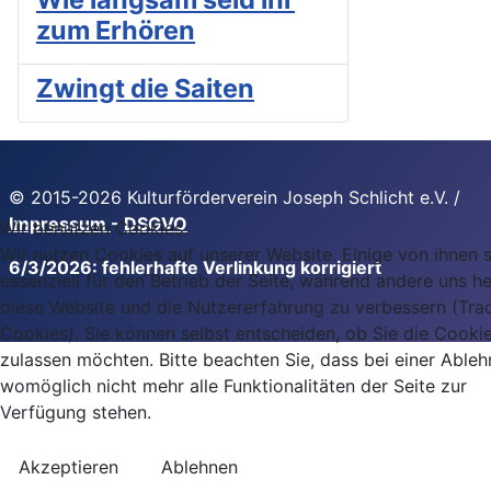
zum Erhören
Zwingt die Saiten
© 2015-2026 Kulturförderverein Joseph Schlicht e.V. /
Impressum
-
DSGVO
Wir benutzen Cookies
Wir nutzen Cookies auf unserer Website. Einige von ihnen 
6/3/2026: fehlerhafte Verlinkung korrigiert
essenziell für den Betrieb der Seite, während andere uns he
diese Website und die Nutzererfahrung zu verbessern (Tra
Cookies). Sie können selbst entscheiden, ob Sie die Cooki
zulassen möchten. Bitte beachten Sie, dass bei einer Able
womöglich nicht mehr alle Funktionalitäten der Seite zur
Verfügung stehen.
Akzeptieren
Ablehnen