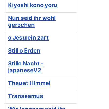
Kiyoshi kono yoru
Nun seid ihr wohl
gerochen
o Jesulein zart
Still o Erden
Stille Nacht -
japaneseV2
Thauet Himmel
Transeamus
Wie langsam seid ihr